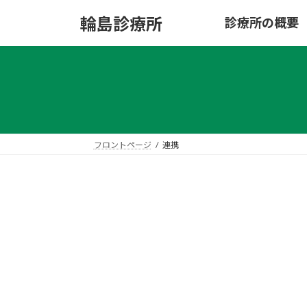
コ
ナ
輪島診療所
診療所の概要
ン
ビ
テ
ゲ
ン
ー
ツ
シ
へ
ョ
ス
ン
キ
に
ッ
移
フロントページ
連携
プ
動