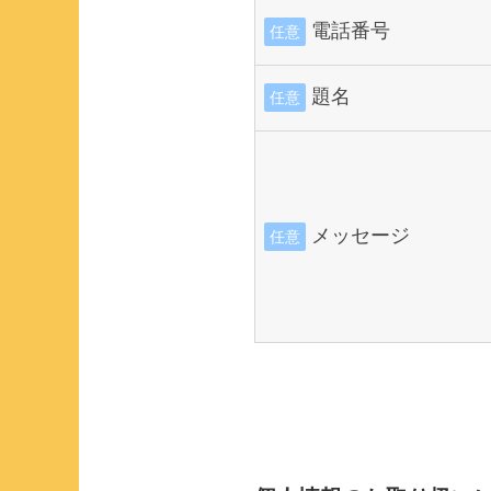
電話番号
任意
題名
任意
メッセージ
任意