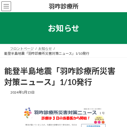
コ
ナ
羽咋診療所
ン
ビ
テ
ゲ
ン
ー
ツ
シ
お知らせ
へ
ョ
ス
ン
キ
に
ッ
移
フロントページ
お知らせ
プ
動
能登半島地震「羽咋診療所災害対策ニュース」1/10発行
能登半島地震「羽咋診療所災害
対策ニュース」1/10発行
2024年1月15日