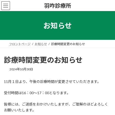
コ
ナ
羽咋診療所
ン
ビ
テ
ゲ
ン
ー
ツ
シ
お知らせ
へ
ョ
ス
ン
キ
に
ッ
移
フロントページ
お知らせ
診療時間変更のお知らせ
プ
動
診療時間変更のお知らせ
2024年10月30日
11月１日より、午後の診療時間が変更させていただきます。
受付時間は16：00〜17：00となります。
皆様には、ご迷惑をおかけいたしますが、ご理解のほどよろしく
お願いいたします。