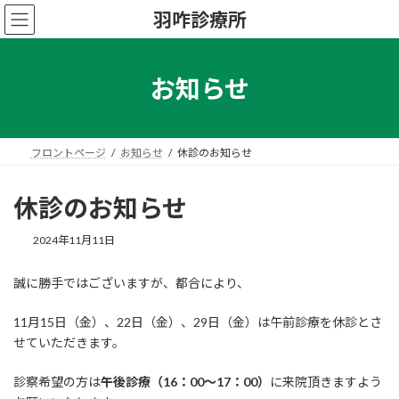
コ
ナ
羽咋診療所
ン
ビ
テ
ゲ
ン
ー
ツ
シ
お知らせ
へ
ョ
ス
ン
キ
に
ッ
移
フロントページ
お知らせ
休診のお知らせ
プ
動
休診のお知らせ
2024年11月11日
誠に勝手ではございますが、都合により、
11月15日（金）、22日（金）、29日（金）は午前診療を休診とさ
せていただきます。
診察希望の方は
午後診療（16：00〜17：00）
に来院頂きますよう