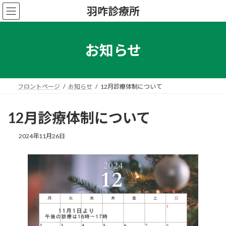
コ
ナ
羽咋診療所
ン
ビ
テ
ゲ
ン
ー
ツ
シ
お知らせ
へ
ョ
ス
ン
キ
に
ッ
移
フロントページ
お知らせ
12月診療体制について
プ
動
12月診療体制について
2024年11月26日