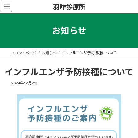
コ
ナ
羽咋診療所
ン
ビ
テ
ゲ
ン
ー
ツ
シ
お知らせ
へ
ョ
ス
ン
キ
に
ッ
移
フロントページ
お知らせ
インフルエンザ予防接種について
プ
動
インフルエンザ予防接種について
2024年12月23日