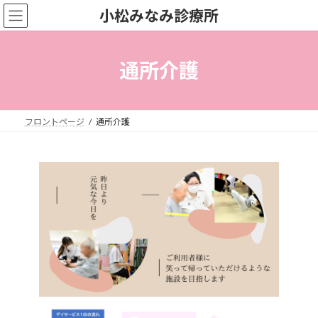
コ
ナ
小松みなみ診療所
ン
ビ
テ
ゲ
ン
ー
ツ
シ
通所介護
へ
ョ
ス
ン
キ
に
ッ
移
フロントページ
通所介護
プ
動