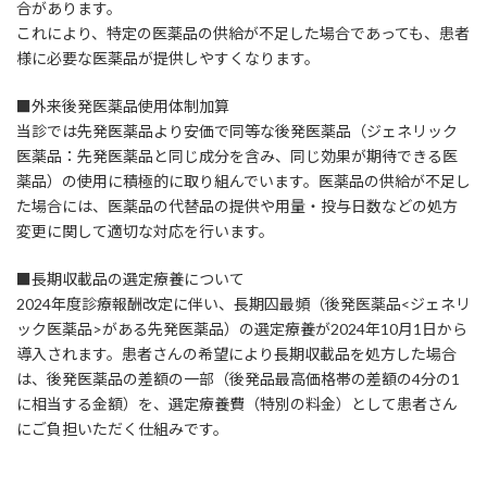
合があります。
これにより、特定の医薬品の供給が不足した場合であっても、患者
様に必要な医薬品が提供しやすくなります。
■外来後発医薬品使用体制加算
当診では先発医薬品より安価で同等な後発医薬品（ジェネリック
医薬品：先発医薬品と同じ成分を含み、同じ効果が期待できる医
薬品）の使用に積極的に取り組んでいます。医薬品の供給が不足し
た場合には、医薬品の代替品の提供や用量・投与日数などの処方
変更に関して適切な対応を行います。
■長期収載品の選定療養について
2024年度診療報酬改定に伴い、長期囚最頻（後発医薬品<ジェネリ
ック医薬品>がある先発医薬品）の選定療養が2024年10月1日から
導入されます。患者さんの希望により長期収載品を処方した場合
は、後発医薬品の差額の一部（後発品最高価格帯の差額の4分の1
に相当する金額）を、選定療養費（特別の料金）として患者さん
にご負担いただく仕組みです。