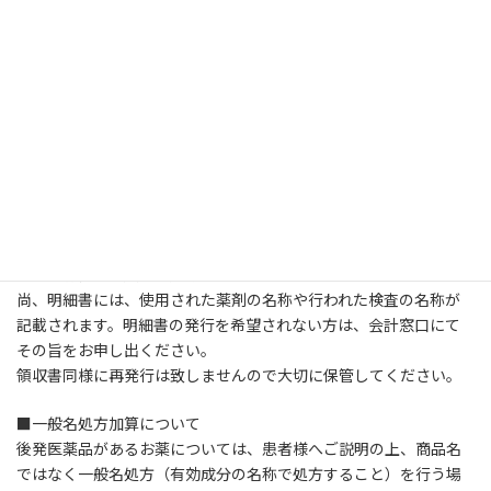
テム等により取得した医療情報等を活用して診療を行っています。
また、マイナ保険証の利用や電子処方箋対応医療機関です。今後
も、電子カルテ情報共有サービスなどの医療DXにかかる取り組み
も進めてまいります。
■明細書発⾏体制等加算について
当新では、医療の透明化や患者様への情報提供を積極的に推進し
ていく観点から、領収書の発行の際に、個別の診療報酬の算定項
目の分かる明細書を無料で発行しています。
また、公費負担医療の受給者で医療費の自己負担のない方につい
ても、明細書を無料で発行しています。
尚、明細書には、使用された薬剤の名称や行われた検査の名称が
記載されます。明細書の発行を希望されない方は、会計窓口にて
その旨をお申し出ください。
領収書同様に再発行は致しませんので大切に保管してください。
■一般名処方加算について
後発医薬品があるお薬については、患者様へご説明の上、商品名
ではなく一般名処方（有効成分の名称で処方すること）を行う場