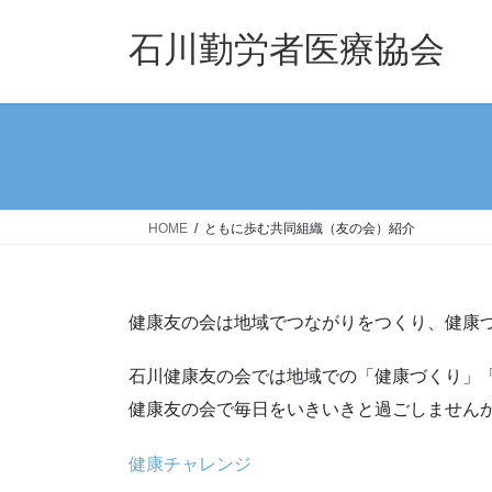
コ
ナ
ン
ビ
石川勤労者医療協会
テ
ゲ
ン
ー
ツ
シ
へ
ョ
ス
ン
キ
に
ッ
移
HOME
ともに歩む共同組織（友の会）紹介
プ
動
健康友の会は地域でつながりをつくり、健康
石川健康友の会では地域での「健康づくり」
健康友の会で毎日をいきいきと過ごしません
健康チャレンジ